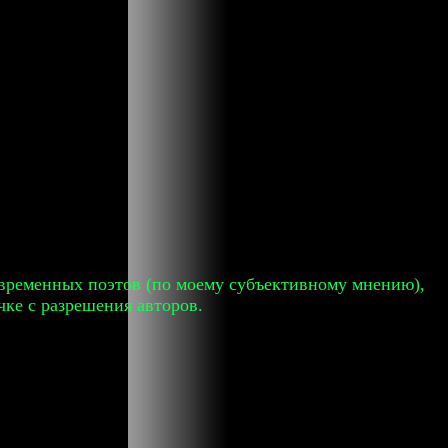
современных поэтов (по моему субъективному мнению),
чке с разрешения авторов.